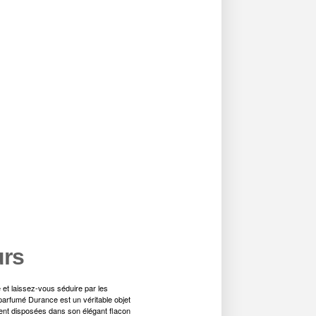
urs
t laissez-vous séduire par les
parfumé Durance est un véritable objet
ment disposées dans son élégant flacon