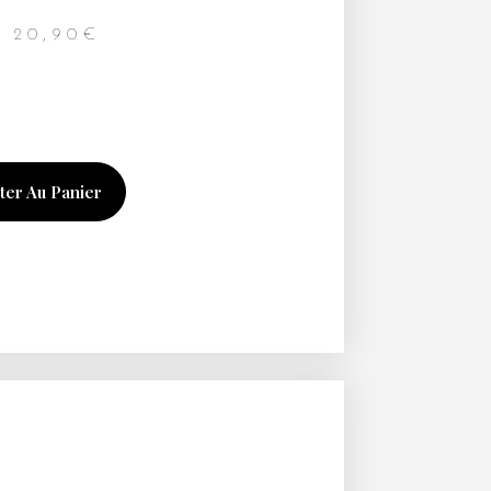
20,90
€
ter Au Panier