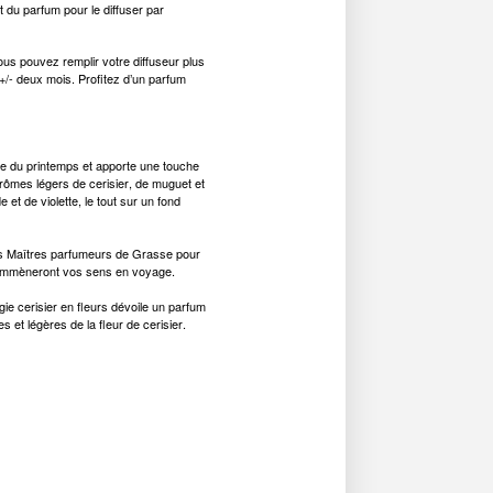
 du parfum pour le diffuser par
s pouvez remplir votre diffuseur plus
 +/- deux mois. Profitez d’un parfum
vée du printemps et apporte une touche
ômes légers de cerisier, de muguet et
t de violette, le tout sur un fond
les Maîtres parfumeurs de Grasse pour
emmèneront vos sens en voyage.
ie cerisier en fleurs dévoile un parfum
s et légères de la fleur de cerisier.