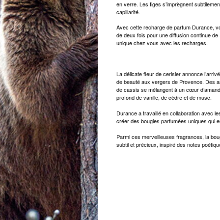
en verre. Les tiges s’imprègnent subtilement
capillarité.
Avec cette recharge de parfum Durance, vou
de deux fois pour une diffusion continue de
unique chez vous avec les recharges.
La délicate fleur de cerisier annonce l’arri
de beauté aux vergers de Provence. Des ar
de cassis se mélangent à un cœur d’amande e
profond de vanille, de cèdre et de musc.
Durance a travaillé en collaboration avec 
créer des bougies parfumées uniques qui 
Parmi ces merveilleuses fragrances, la boug
subtil et précieux, inspiré des notes poétique