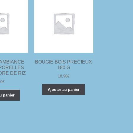
’AMBIANCE
BOUGIE BOIS PRECIEUX
MPORELLES
180 G
DRE DE RIZ
18,90
€
90
€
Ajouter au panier
u panier