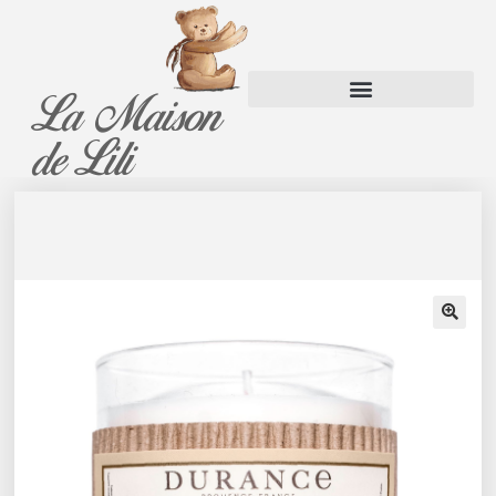
La Maison
Panier
de Lili
🔍