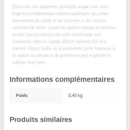
Découvrez une expérience sensorielle unique avec notre
fragrance emblématique mêlant subtilement des notes
gourmandes de vanille et de coriandre à des touches
vivifiantes de cèdre. Laissez ce parfum iconique et précieux
envahir tous les espaces de votre maison pour vous
transporter dans un voyage olfactif inspirant d’un rêve
oriental. Depuis l’aube de la parfumerie, cette fragrance a
su séduire les amateurs de parfums les plus exigeants et
sublimer leurs sens.
Informations complémentaires
Poids
0,45 kg
Produits similaires