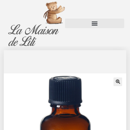
La Maison
Panier
de Lili
🔍