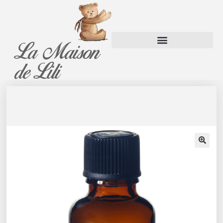
La Maison
Panier
de Lili
🔍