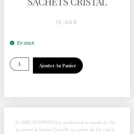
SACHETS CRISTAL
12,00
€
En stock
Ajouter Au Panier
En 1980, DAMMANN a révolutionné le monde du thé
en créant le Sachet Cristal©, un sachet de thé tissé à