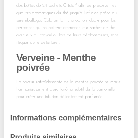
des boîtes de 24 sachets Cristal® afin de préserver les
qualités aromatiques du thé jusqu’à l’infusion grâce au
suremballage. Cela en fait une option idéale pour les
personnes qui souhaitent emmener leur sachet de thé
avec eux au travail ou lors de leurs déplacements, sans
risquer de le détériorer.
Verveine - Menthe
poivrée
La saveur rafraîchissante de la menthe poivrée se marie
harmonieusement avec l’arôme subtil de la camomille
pour créer une infusion délicatement parfumée.
Informations complémentaires
Produits similaires