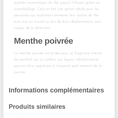
qualités aromatiques du thé jusqu’à l’infusion grâce au
suremballage. Cela en fait une option idéale pour les
personnes qui souhaitent emmener leur sachet de thé
avec eux au travail ou lors de leurs déplacements, sans
risquer de le détériorer.
Menthe poivrée
La menthe poivrée est prisée pour sa fragrance intense
de menthol, qui lui confère une liqueur rafraîchissante
pouvant être appréciée à n’importe quel moment de la
journée.
Informations complémentaires
Produits similaires