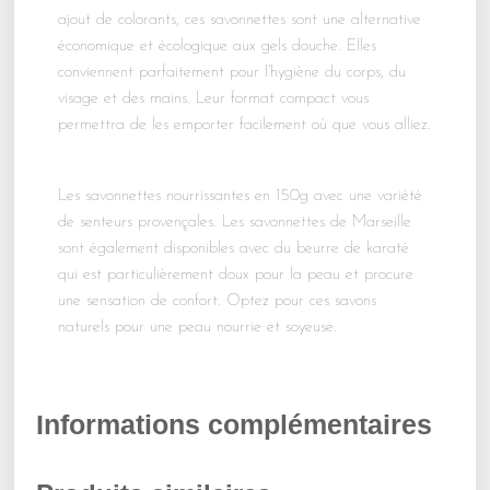
ajout de colorants, ces savonnettes sont une alternative
économique et écologique aux gels douche. Elles
conviennent parfaitement pour l’hygiène du corps, du
visage et des mains. Leur format compact vous
permettra de les emporter facilement où que vous alliez.
Les savonnettes nourrissantes en 150g avec une variété
de senteurs provençales. Les savonnettes de Marseille
sont également disponibles avec du beurre de karaté
qui est particulièrement doux pour la peau et procure
une sensation de confort. Optez pour ces savons
naturels pour une peau nourrie et soyeuse.
Informations complémentaires