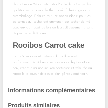
des boîtes de 24 sachets Cristal® afin de préserver les
qualités aromatiques du thé jusqu’à l’infusion grâce au
suremballage. Cela en fait une option idéale pour les
personnes qui souhaitent emmener leur sachet de thé
avec eux au travail ou lors de leurs déplacements, sans
risquer de le détériorer.
Rooibos Carrot cake
Les arômes doux et naturels du rooibos sont
parfaitement équilibrés avec des notes d’épices et de
noix, créant ainsi une infusion onctueuse et veloutée qui
rappelle la saveur délicieuse d’un gâteau américain.
Informations complémentaires
Produits similaires