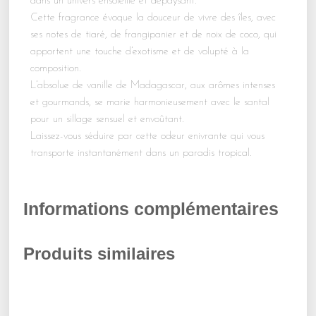
dans un univers ensoleillé et dépaysant.
Cette fragrance évoque la douceur de vivre des îles, avec
ses notes de tiaré, de frangipanier et de noix de coco, qui
apportent une touche d’exotisme et de volupté à la
composition.
L’absolue de vanille de Madagascar, aux arômes intenses
et gourmands, se marie harmonieusement avec le santal
pour un sillage sensuel et envoûtant.
Laissez-vous séduire par cette odeur enivrante qui vous
transporte instantanément dans un paradis tropical.
Informations complémentaires
Produits similaires