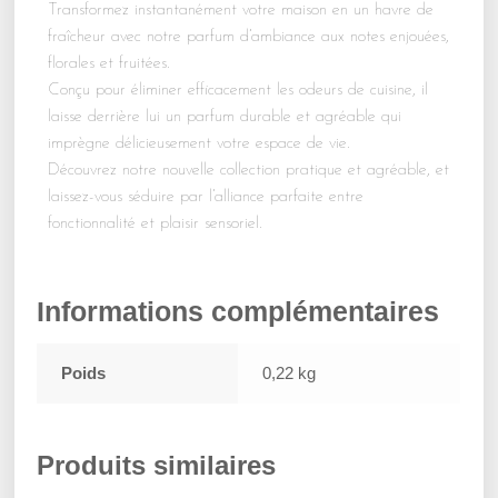
Transformez instantanément votre maison en un havre de
fraîcheur avec notre parfum d’ambiance aux notes enjouées,
florales et fruitées.
Conçu pour éliminer efficacement les odeurs de cuisine, il
laisse derrière lui un parfum durable et agréable qui
imprègne délicieusement votre espace de vie.
Découvrez notre nouvelle collection pratique et agréable, et
laissez-vous séduire par l’alliance parfaite entre
fonctionnalité et plaisir sensoriel.
Informations complémentaires
Poids
0,22 kg
Produits similaires