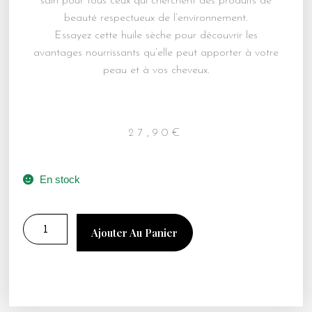
sain pour tous ceux qui cherchent des produits de
beauté respectueux de l’environnement.
Essayez cette huile sèche pour découvrir les
avantages nourrissants qu’elle peut apporter à votre
peau et à vos cheveux.
27,90
€
En stock
Ajouter Au Panier