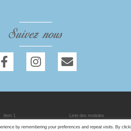
Suivez nous
Item 1
Liste des modules
erience by remembering your preferences and repeat visits. By click